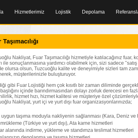
da
Hizmetlerimiz
Lojistik
Depolama
Referansl
 Taşımacılığı
oğlu Nakliyat, Fuar Taşımacılığı hizmetiyle katılacağınız fuar, 
ı ile sonuçlanmasına yardımcı olabilmek için, sizi sadece "satış o
e olursa olsun, Tuzcuoğlu kalite ve deneyimiyle sizleri tam 
nerek, müşterilerinizle buluşturuyor.
diği gibi Fuar Lojistiği hem çok kısıtlı bir zaman diliminde gerç
başlığını içinde barındırmasından dolayı zorluk derecesi en fazl
ilirlik, hizmet hızı, hizmet kalitesi ve müşteriye özel çözümleri
oğlu Nakliyat, yurt içi ve yurt dışı fuar organizasyonlarınızda;
 uygun taşıma moduyla nakliyenin sağlanması (Kara, Deniz ve
mrükleme (Türkiye ve yurt dışı), Ata karne hizmetleri
ar alanında indirme, yükleme ve standımza teslimat hizmetleri
şlarınızın depolanma ve taşıma hizmetleri,