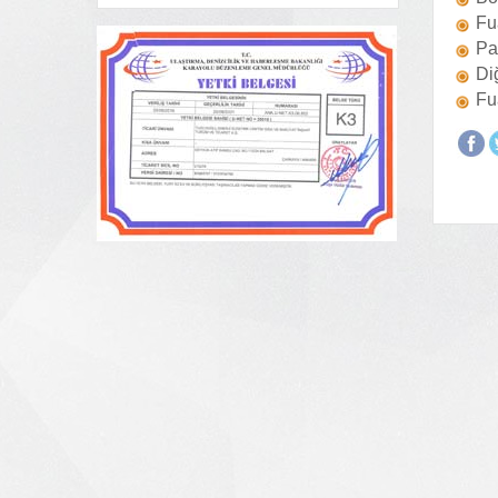
Fu
Pa
Diğ
Fu