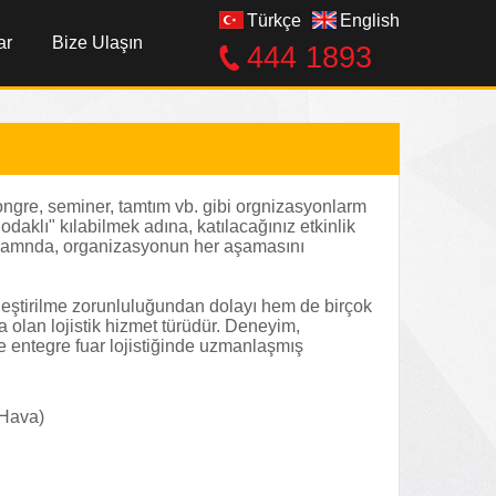
Türkçe
English
ar
Bize Ulaşın
444 1893
kongre, seminer, tamtım vb. gibi orgnizasyonlarm
daklı" kılabilmek adına, katılacağınız etkinlik
zamamnda, organizasyonun her aşamasını
ekleştirilme zorunluluğundan dolayı hem de birçok
a olan lojistik hizmet türüdür. Deneyim,
yle entegre fuar lojistiğinde uzmanlaşmış
 Hava)